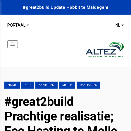
#great2build Update Hobbit te Maldegem
PORTAAL
NL
HOME
ECO
KANTOREN
MELLE
REALISATIES
#great2build
Prachtige realisatie;
Eco Heating te Melle