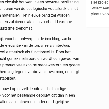
n circulair bouwen is een bewuste beslissing
Het projec
wordt een
maliseren van de ecologische voetafdruk en het
plaats voo
n materialen. Het nieuwe pand zal worden
e en zal dienen als een voorbeeld van hoe
 duurzame toekomst.
jk voor het ontwerp en de inrichting van het
e elegantie van de Japanse architectuur,
l esthetisch als functioneel is. Door het
k licht gemaximaliseerd en wordt een gevoel van
e productiviteit van de medewerkers ten goede.
escherming tegen overdreven opwarming en zorgt
abiliteit.
ouwd op dezelfde site als het huidige
k voor het bestaande gebouw, dat dan in een
 allemaal realiseren zonder de dagelijkse