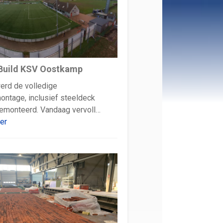
Build KSV Oostkamp
erd de volledige
ntage, inclusief steeldeck
gemonteerd. Vandaag vervoll…
er