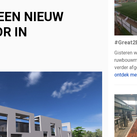
EEN NIEUW
R IN
#Great2
Gisteren w
ruwbouwmo
verder af
ontdek me