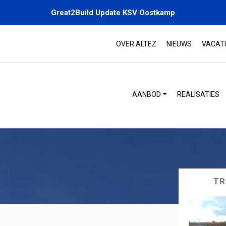
Great2Build Update KSV Oostkamp
OVER ALTEZ
NIEUWS
VACAT
AANBOD
REALISATIES
TR