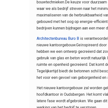
bouwtechnieken.De keuze voor duurzaam e
waar we als bedrijf streven naar het mini
maximaliseren van de herbruikbaarheid va
gebouwd met het oog op energie-efficiënti
bedrijven kunnen bijdragen aan een meer
Architectenbureau Buro B
is verantwoordeli
nieuwe kantoorgebouw.Geïnspireerd door d
hebben we een ontwerp gecreëerd dat zowe
gebruik van glas en beton wordt natuurlij
ruimte en openheid gecreëerd. Dat komt d
Tegelijkertijd biedt de betonnen schil b
het voor een gevoel van geborgenheid en st
Het nieuwe kantoorgebouw zal worden geb
hoofdkantoor in Oudsbergen. Het komt vla
latere fase wordt afgebroken. We gaan dit
werking van het bedrijf te verstoren.