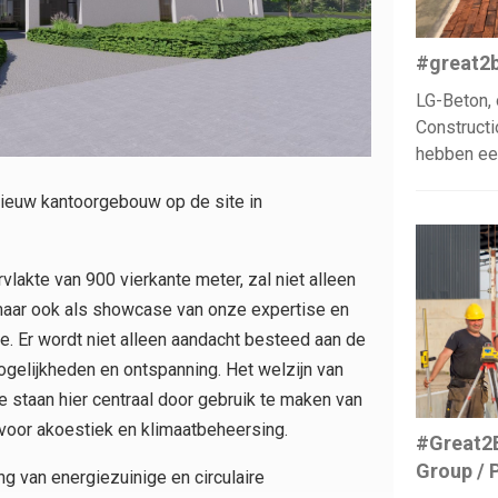
#great2b
LG-Beton, 
Constructi
hebben ee
 nieuw kantoorgebouw op de site in
akte van 900 vierkante meter, zal niet alleen
 maar ook als showcase van onze expertise en
ie. Er wordt niet alleen aandacht besteed aan de
elijkheden en ontspanning. Het welzijn van
 staan hier centraal door gebruik te maken van
oor akoestiek en klimaatbeheersing.
#Great2B
Group /
 van energiezuinige en circulaire