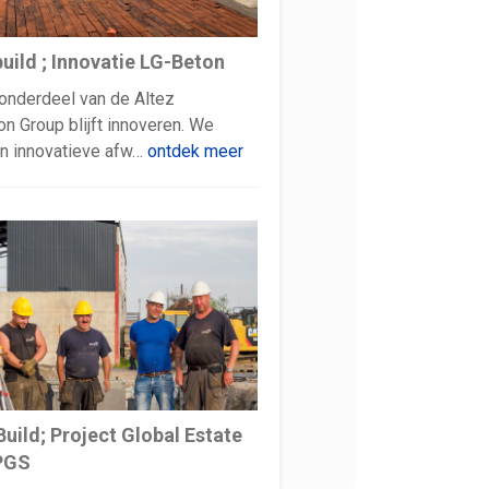
uild ; Innovatie LG-Beton
onderdeel van de Altez
on Group blijft innoveren. We
n innovatieve afw…
ontdek meer
uild; Project Global Estate
 PGS