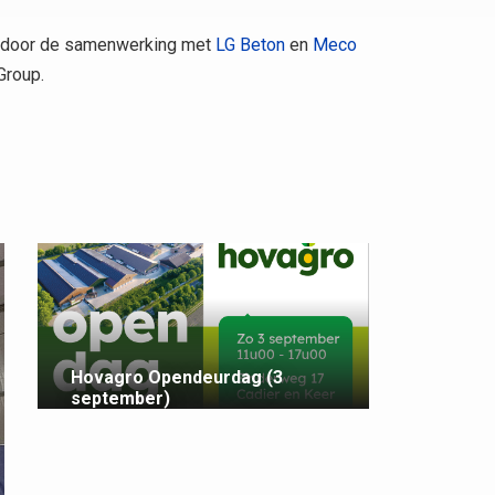
t door de samenwerking met
LG Beton
en
Meco
Group.
Hovagro Opendeurdag (3
september)