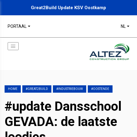
Great2Build Update KSV Oostkamp
PORTAAL
NL
HOME
#GREAT2BUILD
#INDUSTRIEBOUW
#OOSTENDE
#update Dansschool
GEVADA: de laatste
loodjes