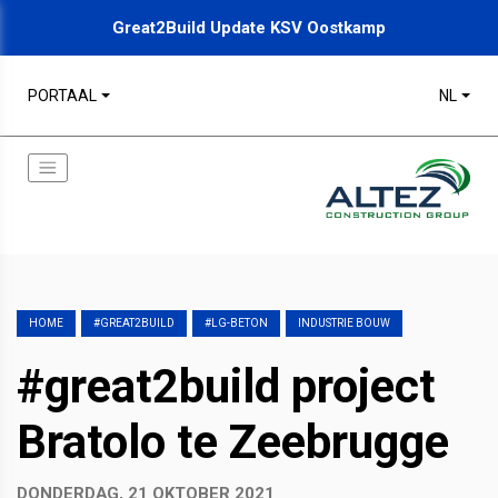
Great2Build Update KSV Oostkamp
PORTAAL
NL
HOME
#GREAT2BUILD
#LG-BETON
INDUSTRIE BOUW
#great2build project
Bratolo te Zeebrugge
DONDERDAG, 21 OKTOBER 2021