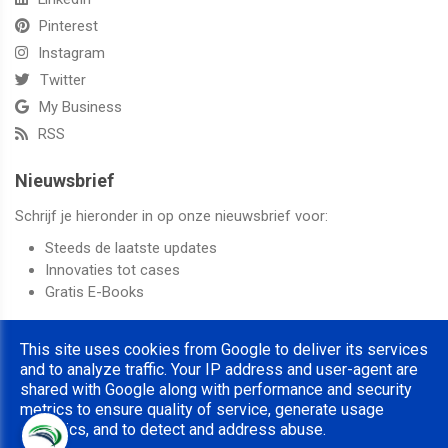
Pinterest
Instagram
Twitter
My Business
RSS
Nieuwsbrief
Schrijf je hieronder in op onze nieuwsbrief voor:
Steeds de laatste updates
Innovaties tot cases
Gratis E-Books
This site uses cookies from Google to deliver its services
and to analyze traffic. Your IP address and user-agent are
shared with Google along with performance and security
© 2022 Altez Group | Alle rechten voorbehouden
metrics to ensure quality of service, generate usage
Algemene voorwaarden
|
Disclaimer
|
Privacy & Cookies
|
UP-TO-
statistics, and to detect and address abuse.