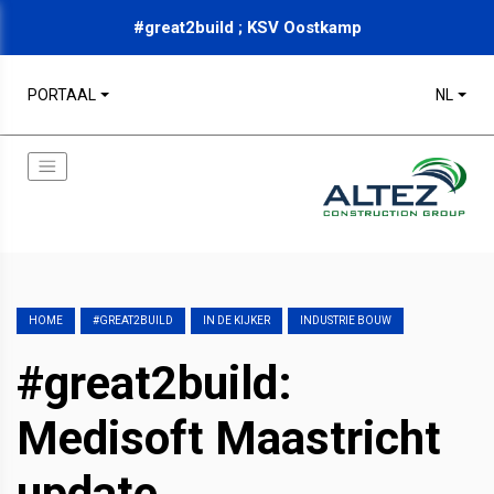
#great2build ; KSV Oostkamp
PORTAAL
NL
HOME
#GREAT2BUILD
IN DE KIJKER
INDUSTRIE BOUW
#great2build:
Medisoft Maastricht
update