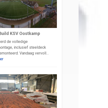
Build KSV Oostkamp
erd de volledige
ntage, inclusief steeldeck
gemonteerd. Vandaag vervoll…
er