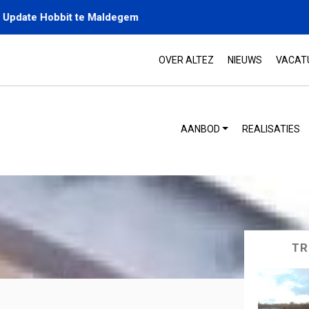
Great2Build Update KSV Oostkamp
OVER ALTEZ
NIEUWS
VACAT
AANBOD
REALISATIES
TR