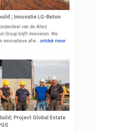
uild ; Innovatie LG-Beton
onderdeel van de Altez
on Group blijft innoveren. We
n innovatieve afw…
ontdek meer
uild; Project Global Estate
 PGS