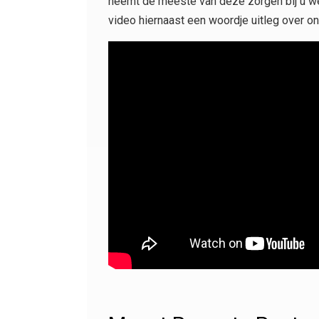
neemt de meeste van deze zorgen bij u we
video hiernaast een woordje uitleg over o