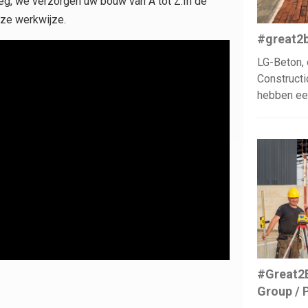
g, we verzorgen uw bouw van A tot Z.In de
nze werkwijze.
#great2b
LG-Beton, 
Constructi
hebben ee
#Great2B
Group /