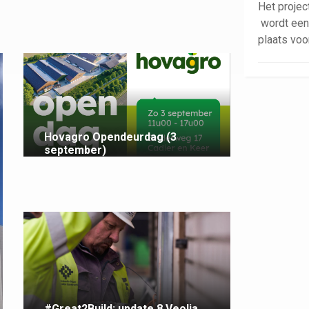
Het projec
wordt een
plaats voo
Hovagro Opendeurdag (3
september)
#Great2Build; update 8 Veolia